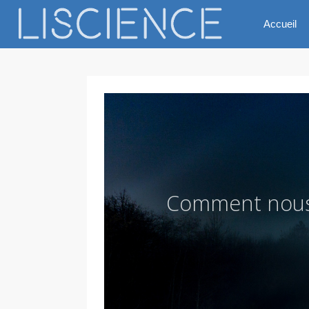
Accueil
C
o
m
m
e
n
t
n
o
u