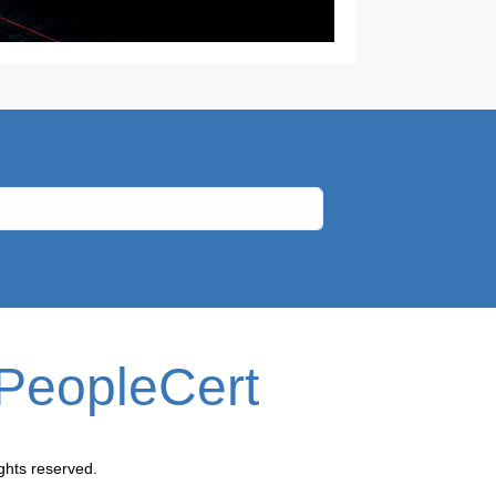
PeopleCert
ghts reserved.