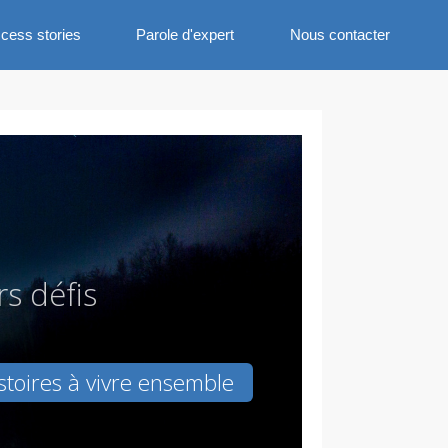
cess stories
Parole d'expert
Nous contacter
r
s
d
é
f
i
s
stoires à vivre ensemble