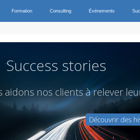
Formation
Consulting
Événements
Suc
Success stories
s
a
i
d
o
n
s
n
o
s
c
l
i
e
n
t
s
à
r
e
l
e
v
e
r
l
e
u
Découvrir des hi