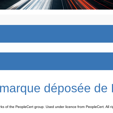
e marque déposée de 
rks of the PeopleCert group. Used under licence from PeopleCert. All ri