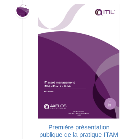
Première présentation
publique de la pratique ITAM