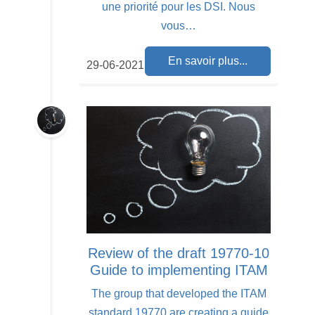
une priorité pour les DSI. Nous
vous…
En savoir plus...
29-06-2021
Review of the draft 19770-10
Guide to implementing ITAM
The group that developed the ITAM
standard 19770 are creating a guide