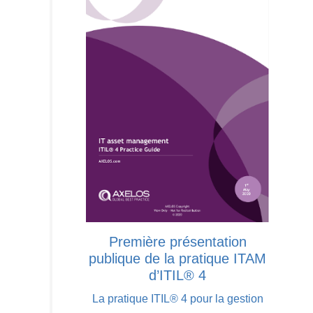
Première présentation
publique de la pratique ITAM
d’ITIL® 4
La pratique ITIL® 4 pour la gestion