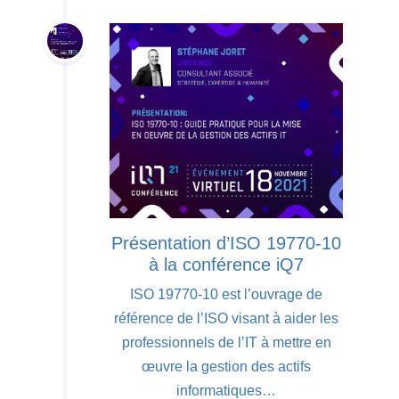
Présentation d’ISO 19770-10
à la conférence iQ7
ISO 19770-10 est l’ouvrage de
référence de l’ISO visant à aider les
professionnels de l’IT à mettre en
œuvre la gestion des actifs
informatiques…